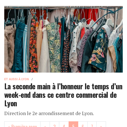
ET AUSSI À LYON
La seconde main à l’honneur le temps d’un
week-end dans ce centre commercial de
Lyon
Direction le 2e arrondissement de Lyon.
(current)
« Première page
«
3
4
5
6
7
»