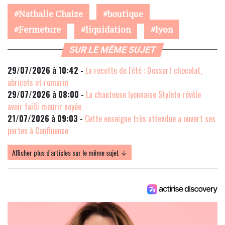
Nathalie Chaize
boutique
Fermeture
liquidation
lyon
SUR LE MÊME SUJET
29/07/2026 à 10:42 -
La recette de l'été : Dessert chocolat,
abricots et romarin
29/07/2026 à 08:00 -
La chanteuse lyonnaise Styleto révèle
avoir failli mourir noyée
21/07/2026 à 09:03 -
Cette enseigne très attendue a ouvert ses
portes à Confluence
Afficher plus d'articles sur le même sujet ↓