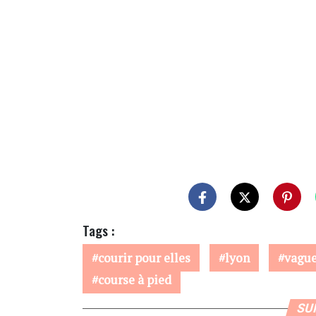
Tags :
courir pour elles
lyon
vague
course à pied
SU