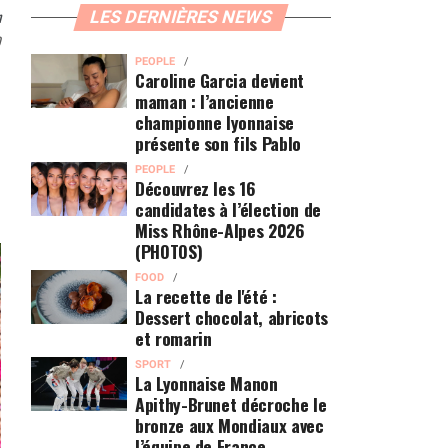
n
LES DERNIÈRES NEWS
0
PEOPLE
Caroline Garcia devient
maman : l’ancienne
championne lyonnaise
présente son fils Pablo
PEOPLE
Découvrez les 16
candidates à l’élection de
Miss Rhône-Alpes 2026
(PHOTOS)
FOOD
La recette de l'été :
Dessert chocolat, abricots
et romarin
SPORT
La Lyonnaise Manon
Apithy-Brunet décroche le
bronze aux Mondiaux avec
l’équipe de France