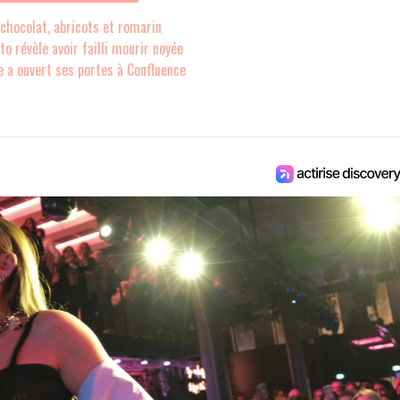
 chocolat, abricots et romarin
o révèle avoir failli mourir noyée
 a ouvert ses portes à Confluence