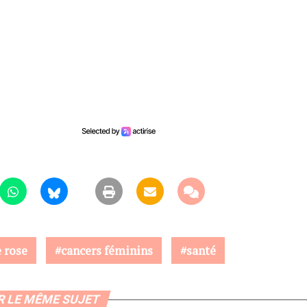
 rose
cancers féminins
santé
R LE MÊME SUJET