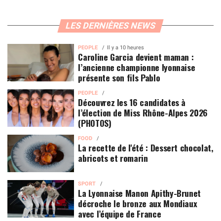
LES DERNIÈRES NEWS
PEOPLE
Il y a 10 heures
Caroline Garcia devient maman :
l’ancienne championne lyonnaise
présente son fils Pablo
PEOPLE
Découvrez les 16 candidates à
l’élection de Miss Rhône-Alpes 2026
(PHOTOS)
FOOD
La recette de l'été : Dessert chocolat,
abricots et romarin
SPORT
La Lyonnaise Manon Apithy-Brunet
décroche le bronze aux Mondiaux
avec l’équipe de France