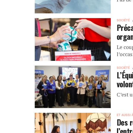
SOCIÉTÉ
Préca
organ
Le cou
l’occa
SOCIÉTÉ
L’Équ
volon
C’est 
ET AUSSI 
Des r
l’ent