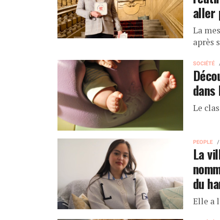
aller 
La mes
après 
SOCIÉTÉ
Décou
dans 
Le clas
PEOPLE
La vi
nommé
du ha
Elle a 