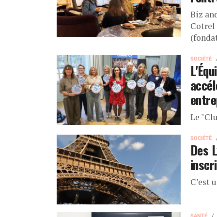
Biz an
Cotrel
(fonda
SOCIÉTÉ
L'Équ
accél
entre
Le "Clu
SOCIÉTÉ
Des L
inscri
C’est u
SANTÉ