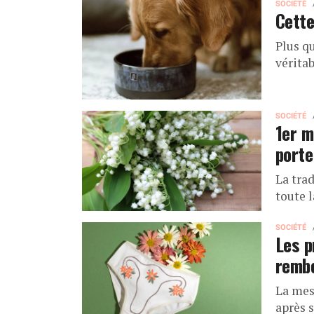
SOCIÉTÉ
Cette
Plus q
vérita
SOCIÉTÉ
1er m
porte
La trad
toute l
SOCIÉTÉ
Les p
rembo
La mes
après 