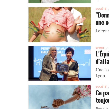
SOCIÉTÉ
"Donn
une c
Le ren
SPORT
L'Équ
d’aff
Une co
Lyon.
SOCIÉTÉ
Ce pa
toujo
Pas de