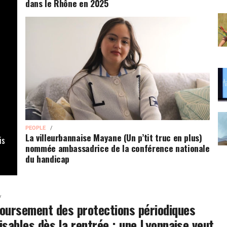
dans le Rhône en 2025
PEOPLE
La villeurbannaise Mayane (Un p’tit truc en plus)
is
nommée ambassadrice de la conférence nationale
du handicap
ursement des protections périodiques
lisables dès la rentrée : une Lyonnaise veut