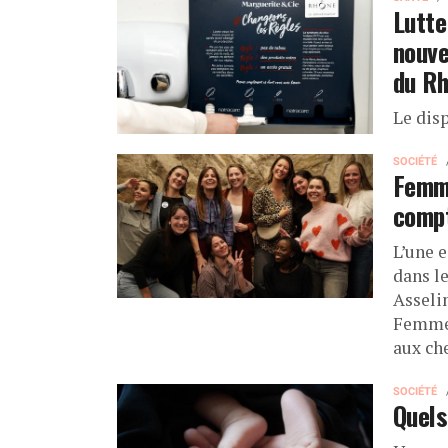
Lutte
nouve
du R
Le disp
SOCIÉTÉ
Femme
compt
L’une e
dans l
Asseli
Femmes 
aux che
SOCIÉTÉ
Quels