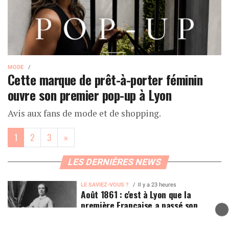
MODE
Cette marque de prêt-à-porter féminin
ouvre son premier pop-up à Lyon
Avis aux fans de mode et de shopping.
(current)
1
2
3
»
LES DERNIÈRES NEWS
LE SAVIEZ-VOUS ?
Il y a 23 heures
Août 1861 : c'est à Lyon que la
première Française a passé son
baccalauréat