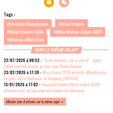
Tags :
Noémie Baiamonte
Miss France
Miss France 2026
Miss Rhône-Alpes 2025
photos officielles
SUR LE MÊME SUJET
22/07/2026 à 09:52 -
"Je me défends, j’en ai marre" : Sylvie
Tellier met les choses au clair avec Élodie Gossuin
23/02/2026 à 17:39 -
Miss France 2026 en visite officielle près
de Lyon : entre dédicaces et shopping (PHOTOS)
13/01/2026 à 17:02 -
Hinaupoko Devèze (Miss France 2026)
attendue près de Lyon pour une séance de dédicaces
Afficher plus d'articles sur le même sujet ↓