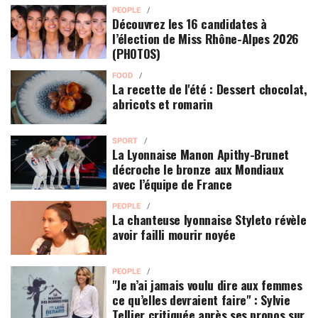
PEOPLE
Découvrez les 16 candidates à
l’élection de Miss Rhône-Alpes 2026
(PHOTOS)
FOOD
La recette de l'été : Dessert chocolat,
abricots et romarin
SPORT
La Lyonnaise Manon Apithy-Brunet
décroche le bronze aux Mondiaux
avec l’équipe de France
PEOPLE
La chanteuse lyonnaise Styleto révèle
avoir failli mourir noyée
PEOPLE
"Je n’ai jamais voulu dire aux femmes
ce qu’elles devraient faire" : Sylvie
Tellier critiquée après ses propos sur