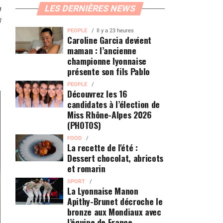
n
LES DERNIÈRES NEWS
3
PEOPLE
Il y a 23 heures
Caroline Garcia devient
maman : l’ancienne
championne lyonnaise
présente son fils Pablo
PEOPLE
Découvrez les 16
candidates à l’élection de
Miss Rhône-Alpes 2026
(PHOTOS)
FOOD
La recette de l'été :
Dessert chocolat, abricots
et romarin
SPORT
La Lyonnaise Manon
Apithy-Brunet décroche le
bronze aux Mondiaux avec
l’équipe de France