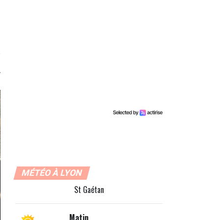
MÉTÉO À LYON
St Gaétan
Matin