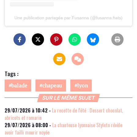
Une publication partagée par Fusanna (@fusanna.hats)
Tags :
balade
chapeau
lyon
SUR LE MÊME SUJET
29/07/2026 à 10:42 -
La recette de l'été : Dessert chocolat,
abricots et romarin
29/07/2026 à 08:00 -
La chanteuse lyonnaise Styleto révèle
avoir failli mourir noyée