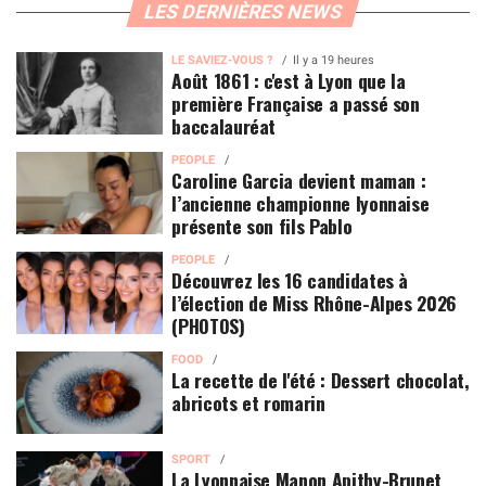
LES DERNIÈRES NEWS
LE SAVIEZ-VOUS ?
Il y a 19 heures
Août 1861 : c'est à Lyon que la
première Française a passé son
baccalauréat
PEOPLE
Caroline Garcia devient maman :
l’ancienne championne lyonnaise
présente son fils Pablo
PEOPLE
Découvrez les 16 candidates à
l’élection de Miss Rhône-Alpes 2026
(PHOTOS)
FOOD
La recette de l'été : Dessert chocolat,
abricots et romarin
SPORT
La Lyonnaise Manon Apithy-Brunet