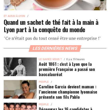
ET AUSSI À LYON
Quand un sachet de thé fait à la main à
Lyon part à la conquête du monde
"Ce n’était pas du tout censé être une entreprise !"
LES DERNIÈRES NEWS
LE SAVIEZ-VOUS ?
Il y a 19 heures
Août 1861 : c'est à Lyon que la
première Française a passé son
baccalauréat
PEOPLE
Caroline Garcia devient maman :
l’ancienne championne lyonnaise
présente son fils Pablo
PEOPLE
Découvrez les 16 candidates à