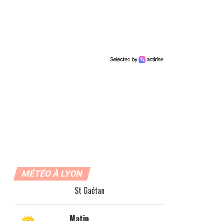
MÉTÉO À LYON
St Gaétan
Matin