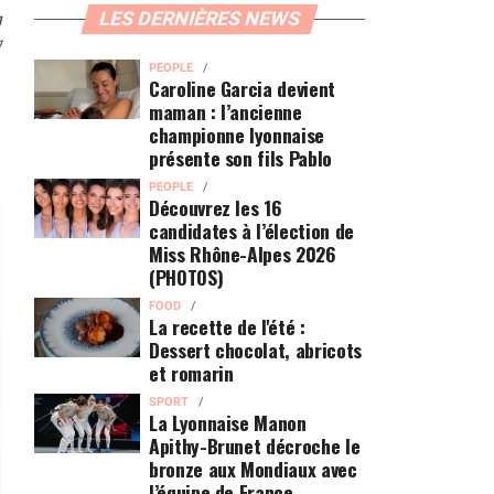
n
LES DERNIÈRES NEWS
7
PEOPLE
Caroline Garcia devient
maman : l’ancienne
championne lyonnaise
présente son fils Pablo
PEOPLE
Découvrez les 16
candidates à l’élection de
Miss Rhône-Alpes 2026
(PHOTOS)
FOOD
La recette de l'été :
Dessert chocolat, abricots
et romarin
SPORT
La Lyonnaise Manon
Apithy-Brunet décroche le
bronze aux Mondiaux avec
l’équipe de France