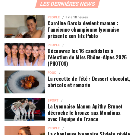
LES DERNIÈRES NEWS
PEOPLE
Il y a 18 heures
Caroline Garcia devient maman :
l’ancienne championne lyonnaise
présente son fils Pablo
PEOPLE
Découvrez les 16 candidates à
l’élection de Miss Rhône-Alpes 2026
(PHOTOS)
FOOD
La recette de l'été : Dessert chocolat,
abricots et romarin
SPORT
La Lyonnaise Manon Apithy-Brunet
décroche le bronze aux Mondiaux
avec l’équipe de France
PEOPLE
La chanteuse lyonnaise Styleto révèle