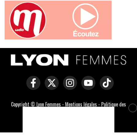
Copyright © Lyon Femmes -
Mentions légales
-
Politique des
cookies
-
Contact
Développé par Everlats