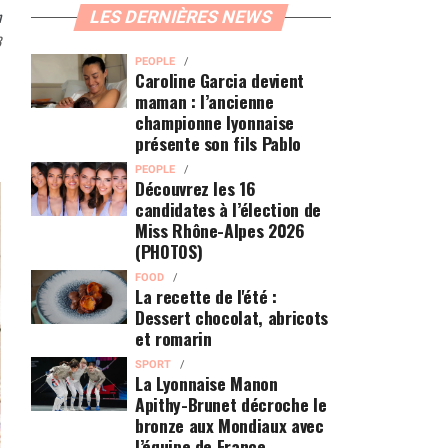
n
LES DERNIÈRES NEWS
3
PEOPLE
Caroline Garcia devient
maman : l’ancienne
championne lyonnaise
présente son fils Pablo
PEOPLE
Découvrez les 16
candidates à l’élection de
Miss Rhône-Alpes 2026
(PHOTOS)
FOOD
La recette de l'été :
Dessert chocolat, abricots
et romarin
SPORT
La Lyonnaise Manon
Apithy-Brunet décroche le
bronze aux Mondiaux avec
l’équipe de France