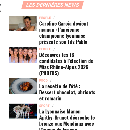
n
LES DERNIÈRES NEWS
2
PEOPLE
Caroline Garcia devient
maman : l’ancienne
championne lyonnaise
présente son fils Pablo
PEOPLE
Découvrez les 16
candidates à l’élection de
Miss Rhône-Alpes 2026
(PHOTOS)
FOOD
La recette de l'été :
Dessert chocolat, abricots
et romarin
SPORT
La Lyonnaise Manon
Apithy-Brunet décroche le
bronze aux Mondiaux avec
l’équipe de France