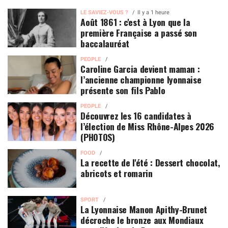
LE SAVIEZ-VOUS ?
Il y a 1 heure
Août 1861 : c'est à Lyon que la
première Française a passé son
baccalauréat
PEOPLE
Caroline Garcia devient maman :
l’ancienne championne lyonnaise
présente son fils Pablo
PEOPLE
Découvrez les 16 candidates à
l’élection de Miss Rhône-Alpes 2026
(PHOTOS)
FOOD
La recette de l'été : Dessert chocolat,
abricots et romarin
SPORT
La Lyonnaise Manon Apithy-Brunet
décroche le bronze aux Mondiaux