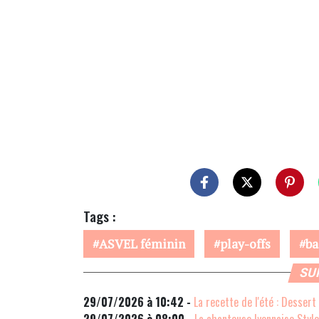
Tags :
ASVEL féminin
play-offs
ba
SU
29/07/2026 à 10:42 -
La recette de l'été : Dessert
29/07/2026 à 08:00 -
La chanteuse lyonnaise Stylet