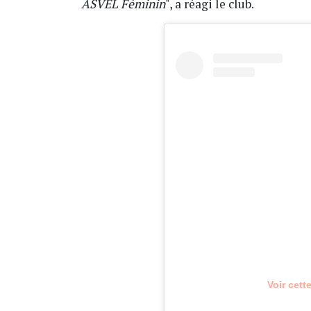
ASVEL Féminin
", a réagi le club.
Voir cett