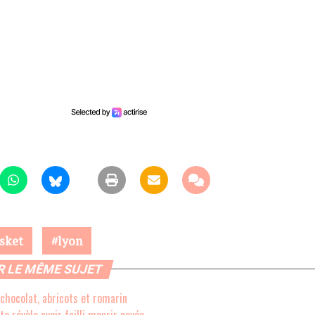
sket
lyon
R LE MÊME SUJET
 chocolat, abricots et romarin
o révèle avoir failli mourir noyée