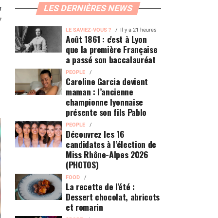
n
LES DERNIÈRES NEWS
7
LE SAVIEZ-VOUS ?
Il y a 21 heures
Août 1861 : c'est à Lyon
que la première Française
a passé son baccalauréat
PEOPLE
Caroline Garcia devient
maman : l’ancienne
championne lyonnaise
présente son fils Pablo
PEOPLE
Découvrez les 16
candidates à l’élection de
Miss Rhône-Alpes 2026
(PHOTOS)
FOOD
La recette de l'été :
Dessert chocolat, abricots
et romarin