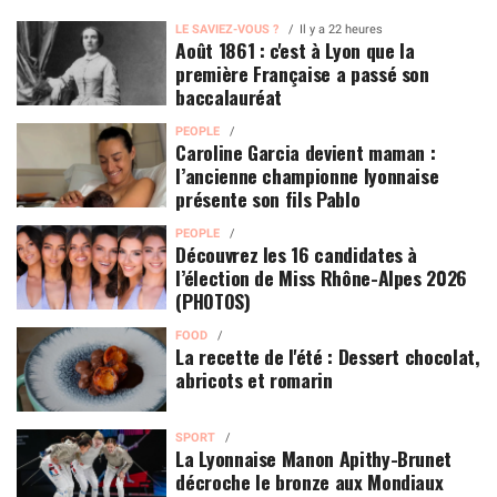
LE SAVIEZ-VOUS ?
Il y a 22 heures
Août 1861 : c'est à Lyon que la
première Française a passé son
baccalauréat
PEOPLE
Caroline Garcia devient maman :
l’ancienne championne lyonnaise
présente son fils Pablo
PEOPLE
Découvrez les 16 candidates à
l’élection de Miss Rhône-Alpes 2026
(PHOTOS)
FOOD
La recette de l'été : Dessert chocolat,
abricots et romarin
SPORT
La Lyonnaise Manon Apithy-Brunet
décroche le bronze aux Mondiaux