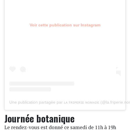
Voir cette publication sur Instagram
Une publication partagée par ʟᴀ ꜰʀɪᴘᴇʀɪᴇ ɴᴏᴍᴀᴅᴇ (@la.friperie.n
Journée botanique
Le rendez-vous est donné ce samedi de 11h à 19h