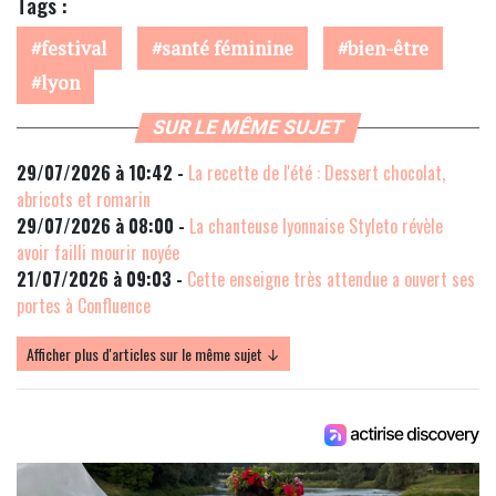
Tags :
festival
santé féminine
bien-être
lyon
SUR LE MÊME SUJET
29/07/2026 à 10:42 -
La recette de l'été : Dessert chocolat,
abricots et romarin
29/07/2026 à 08:00 -
La chanteuse lyonnaise Styleto révèle
avoir failli mourir noyée
21/07/2026 à 09:03 -
Cette enseigne très attendue a ouvert ses
portes à Confluence
Afficher plus d'articles sur le même sujet ↓