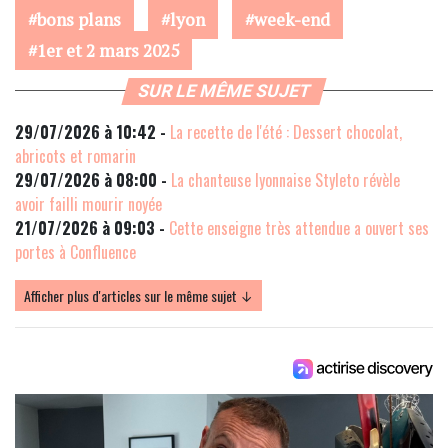
bons plans
lyon
week-end
1er et 2 mars 2025
SUR LE MÊME SUJET
29/07/2026 à 10:42 -
La recette de l'été : Dessert chocolat,
abricots et romarin
29/07/2026 à 08:00 -
La chanteuse lyonnaise Styleto révèle
avoir failli mourir noyée
21/07/2026 à 09:03 -
Cette enseigne très attendue a ouvert ses
portes à Confluence
Afficher plus d'articles sur le même sujet ↓