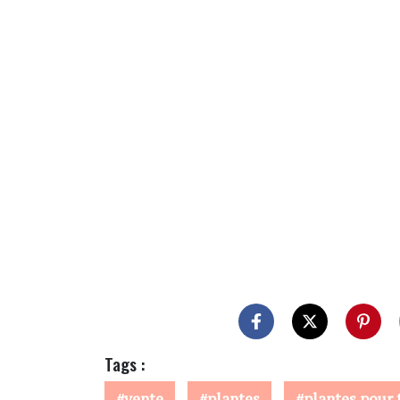
Tags :
vente
plantes
plantes pour 