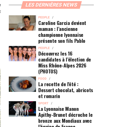
n
LES DERNIÈRES NEWS
6
PEOPLE
Caroline Garcia devient
maman : l’ancienne
championne lyonnaise
présente son fils Pablo
PEOPLE
Découvrez les 16
candidates à l’élection de
Miss Rhône-Alpes 2026
(PHOTOS)
FOOD
La recette de l'été :
Dessert chocolat, abricots
et romarin
SPORT
La Lyonnaise Manon
Apithy-Brunet décroche le
bronze aux Mondiaux avec
l’équipe de France