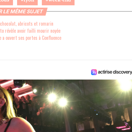
R LE MÊME SUJET
 chocolat, abricots et romarin
o révèle avoir failli mourir noyée
 a ouvert ses portes à Confluence