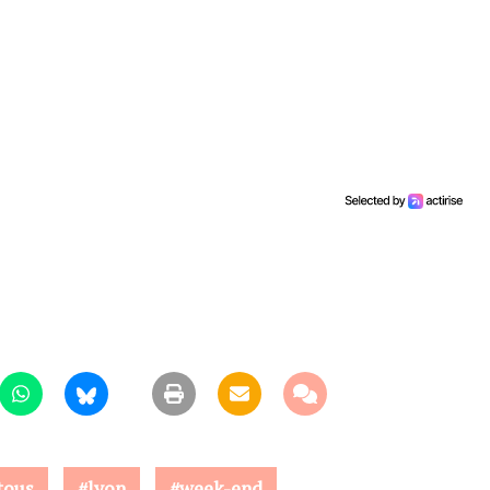
tous
lyon
week-end