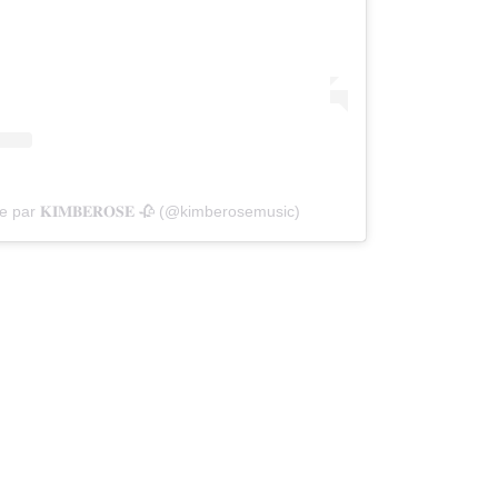
 par 𝐊𝐈𝐌𝐁𝐄𝐑𝐎𝐒𝐄 🥀 (@kimberosemusic)