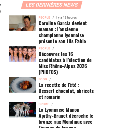
n
LES DERNIÈRES NEWS
8
PEOPLE
Il y a 13 heures
Caroline Garcia devient
maman : l’ancienne
championne lyonnaise
présente son fils Pablo
PEOPLE
Découvrez les 16
candidates à l’élection de
Miss Rhône-Alpes 2026
(PHOTOS)
FOOD
La recette de l'été :
Dessert chocolat, abricots
et romarin
SPORT
La Lyonnaise Manon
Apithy-Brunet décroche le
bronze aux Mondiaux avec
l’équipe de France