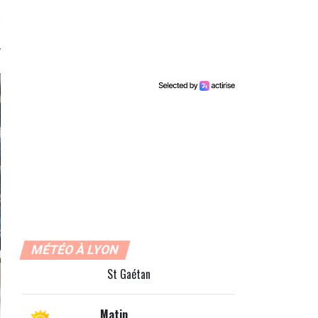
MÉTÉO À LYON
St Gaétan
Matin