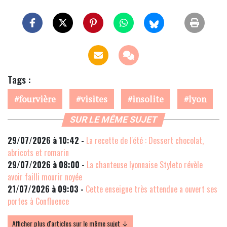
Tags :
fourvière
visites
insolite
lyon
SUR LE MÊME SUJET
29/07/2026 à 10:42 -
La recette de l'été : Dessert chocolat,
abricots et romarin
29/07/2026 à 08:00 -
La chanteuse lyonnaise Styleto révèle
avoir failli mourir noyée
21/07/2026 à 09:03 -
Cette enseigne très attendue a ouvert ses
portes à Confluence
Afficher plus d'articles sur le même sujet ↓