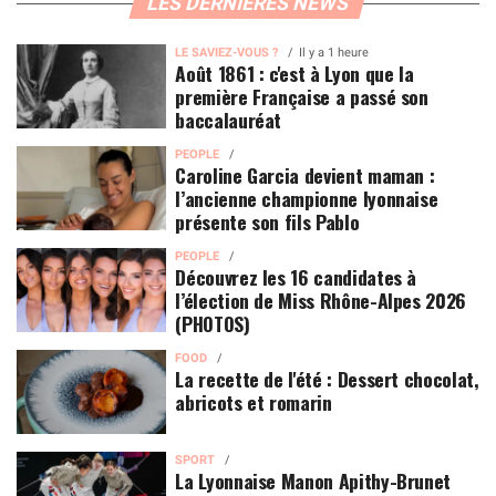
LES DERNIÈRES NEWS
LE SAVIEZ-VOUS ?
Il y a 1 heure
Août 1861 : c'est à Lyon que la
première Française a passé son
baccalauréat
PEOPLE
Caroline Garcia devient maman :
l’ancienne championne lyonnaise
présente son fils Pablo
PEOPLE
Découvrez les 16 candidates à
l’élection de Miss Rhône-Alpes 2026
(PHOTOS)
FOOD
La recette de l'été : Dessert chocolat,
abricots et romarin
SPORT
La Lyonnaise Manon Apithy-Brunet