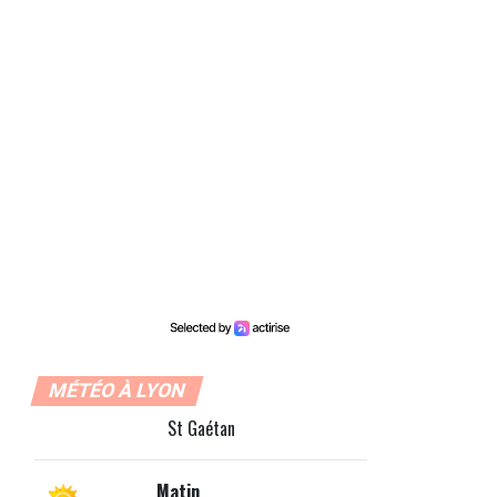
MÉTÉO À LYON
St Gaétan
Matin