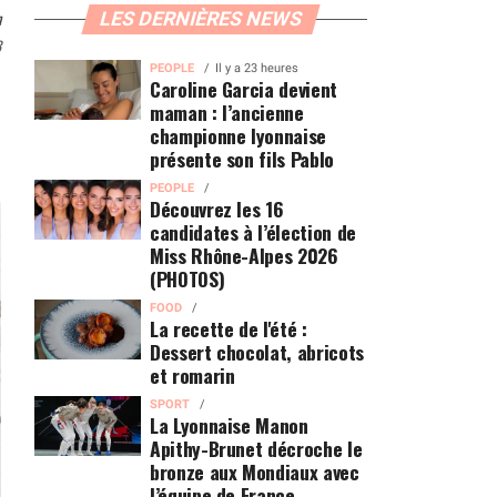
n
LES DERNIÈRES NEWS
3
PEOPLE
Il y a 23 heures
Caroline Garcia devient
maman : l’ancienne
championne lyonnaise
présente son fils Pablo
PEOPLE
Découvrez les 16
candidates à l’élection de
Miss Rhône-Alpes 2026
(PHOTOS)
FOOD
La recette de l'été :
Dessert chocolat, abricots
et romarin
SPORT
La Lyonnaise Manon
Apithy-Brunet décroche le
bronze aux Mondiaux avec
l’équipe de France