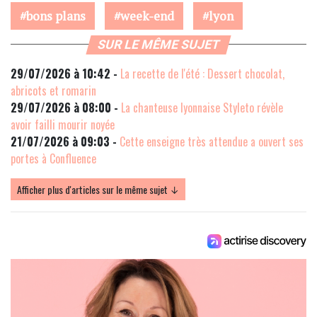
bons plans
week-end
lyon
SUR LE MÊME SUJET
29/07/2026 à 10:42 -
La recette de l'été : Dessert chocolat,
abricots et romarin
29/07/2026 à 08:00 -
La chanteuse lyonnaise Styleto révèle
avoir failli mourir noyée
21/07/2026 à 09:03 -
Cette enseigne très attendue a ouvert ses
portes à Confluence
Afficher plus d'articles sur le même sujet ↓