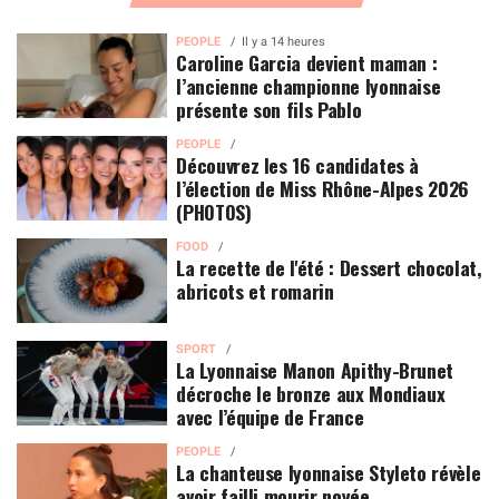
PEOPLE
Il y a 14 heures
Caroline Garcia devient maman :
l’ancienne championne lyonnaise
présente son fils Pablo
PEOPLE
Découvrez les 16 candidates à
l’élection de Miss Rhône-Alpes 2026
(PHOTOS)
FOOD
La recette de l'été : Dessert chocolat,
abricots et romarin
SPORT
La Lyonnaise Manon Apithy-Brunet
décroche le bronze aux Mondiaux
avec l’équipe de France
PEOPLE
La chanteuse lyonnaise Styleto révèle
avoir failli mourir noyée