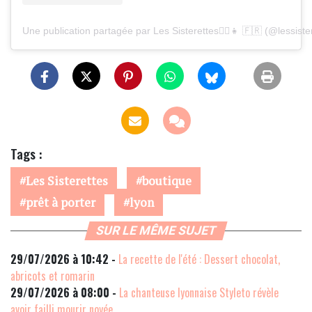
Une publication partagée par Les Sisterettes👱‍♀️👧 🇫🇷 (@lessiste
Tags :
Les Sisterettes
boutique
prêt à porter
lyon
SUR LE MÊME SUJET
29/07/2026 à 10:42 -
La recette de l'été : Dessert chocolat,
abricots et romarin
29/07/2026 à 08:00 -
La chanteuse lyonnaise Styleto révèle
avoir failli mourir noyée