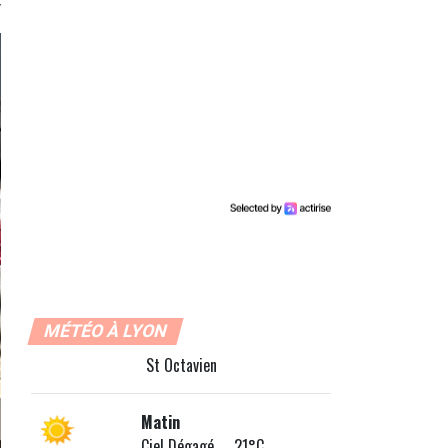
MÉTÉO À LYON
St Octavien
Matin
Ciel Dégagé 21°C