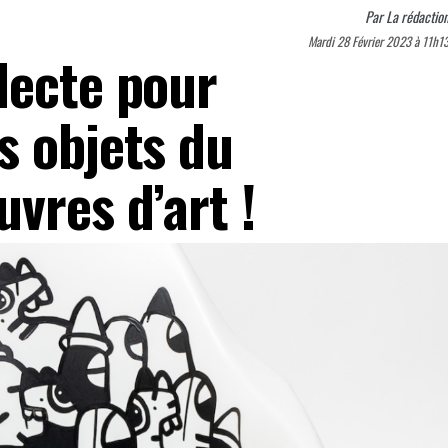
Par
La rédactio
Mardi 28 Février 2023 à 11h1
lecte pour
s objets du
vres d’art !