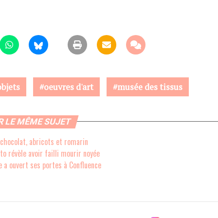
objets
oeuvres d'art
musée des tissus
R LE MÊME SUJET
 chocolat, abricots et romarin
o révèle avoir failli mourir noyée
 a ouvert ses portes à Confluence