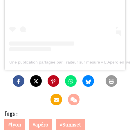
Une publication partagée par Traiteur sur mesure🔸L'Apéro en liv
Tags :
lyon
apéro
Sunnset