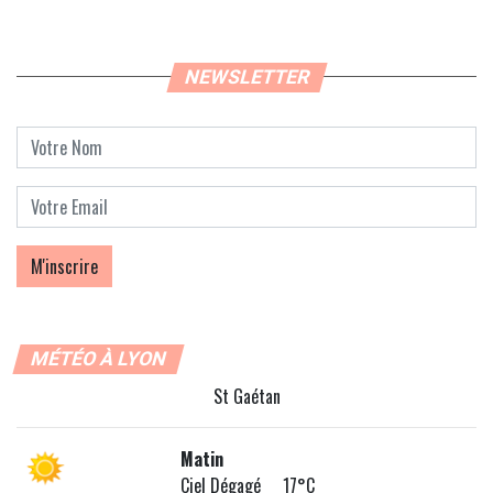
NEWSLETTER
MÉTÉO À LYON
St Gaétan
Matin
Ciel Dégagé 17°C