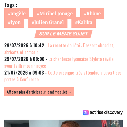
Tags :
angèle
Miribel Jonage
Rhône
lyon
Julien Granel
Kalika
SUR LE MÊME SUJET
29/07/2026 à 10:42 -
La recette de l'été : Dessert chocolat,
abricots et romarin
29/07/2026 à 08:00 -
La chanteuse lyonnaise Styleto révèle
avoir failli mourir noyée
21/07/2026 à 09:03 -
Cette enseigne très attendue a ouvert ses
portes à Confluence
Afficher plus d'articles sur le même sujet ↓