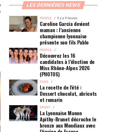
n
LES DERNIÈRES NEWS
0
PEOPLE
Il y a 9 heures
Caroline Garcia devient
maman : l’ancienne
championne lyonnaise
présente son fils Pablo
PEOPLE
Découvrez les 16
candidates à l’élection de
Miss Rhône-Alpes 2026
(PHOTOS)
FOOD
La recette de l'été :
Dessert chocolat, abricots
et romarin
SPORT
La Lyonnaise Manon
Apithy-Brunet décroche le
bronze aux Mondiaux avec
l’équipe de France