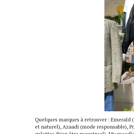
Quelques marques à retrouver : Emerald (
et naturel), Azaadi (mode responsable), Pok
culottes (bien être menstruel), My moodie