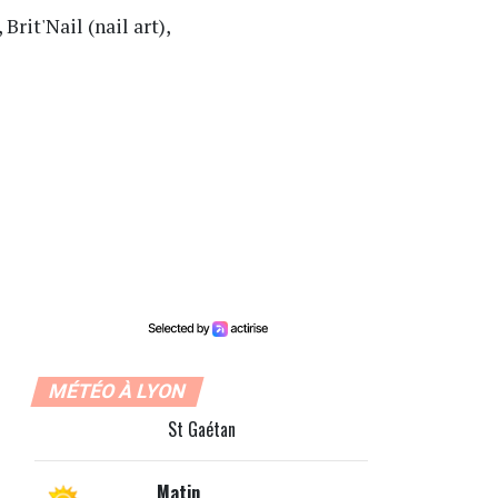
Brit'Nail (nail art),
MÉTÉO À LYON
St Gaétan
Matin