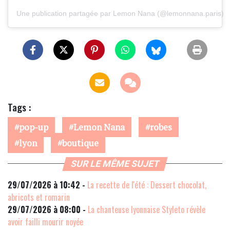
Une publication partagée par Lemon Nana (@lemonnana.paris)
Tags :
pop-up
Lemon Nana
robes
lyon
boutique
SUR LE MÊME SUJET
29/07/2026 à 10:42 -
La recette de l'été : Dessert chocolat,
abricots et romarin
29/07/2026 à 08:00 -
La chanteuse lyonnaise Styleto révèle
avoir failli mourir noyée