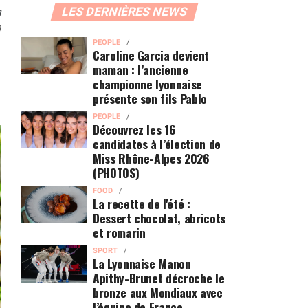
n
LES DERNIÈRES NEWS
0
PEOPLE
Caroline Garcia devient
maman : l’ancienne
championne lyonnaise
présente son fils Pablo
PEOPLE
Découvrez les 16
candidates à l’élection de
Miss Rhône-Alpes 2026
(PHOTOS)
FOOD
La recette de l'été :
Dessert chocolat, abricots
et romarin
SPORT
La Lyonnaise Manon
Apithy-Brunet décroche le
bronze aux Mondiaux avec
l’équipe de France