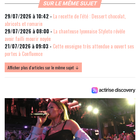
SUR LE MÊME SUJET
29/07/2026 à 10:42 -
La recette de l'été : Dessert chocolat,
abricots et romarin
29/07/2026 à 08:00 -
La chanteuse lyonnaise Styleto révèle
avoir failli mourir noyée
21/07/2026 à 09:03 -
Cette enseigne très attendue a ouvert ses
portes à Confluence
Afficher plus d'articles sur le même sujet ↓