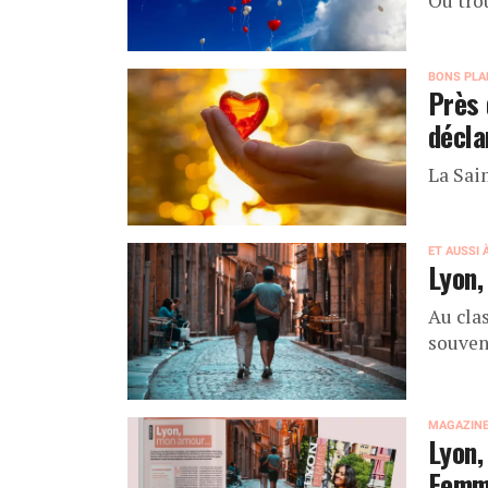
Où tro
BONS PLA
Près 
décla
La Sai
ET AUSSI 
Lyon,
Au cla
souven
MAGAZIN
Lyon,
Femm