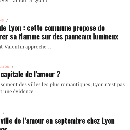
uver l’amour à Lyon ?
NS
de Lyon : cette commune propose de
rer sa flamme sur des panneaux lumineux
nt-Valentin approche…
À LYON
 capitale de l'amour ?
ssement des villes les plus romantiques, Lyon n’est pas
t une évidence.
E
 ville de l’amour en septembre chez Lyon
es