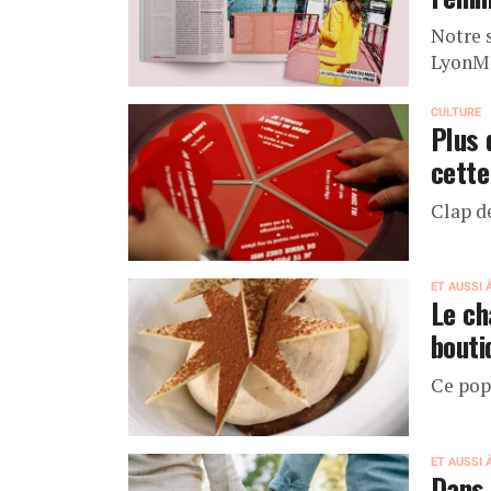
Notre 
LyonMa
CULTURE
Plus 
cette
Clap de
ET AUSSI 
Le ch
bouti
Ce pop
ET AUSSI 
Dans 