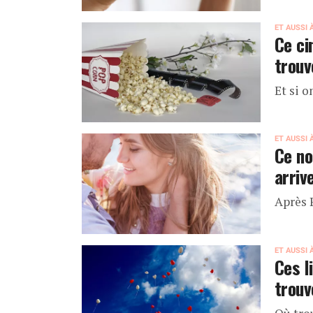
ET AUSSI 
Ce ci
trouv
Et si o
ET AUSSI 
Ce no
arriv
Après P
ET AUSSI 
Ces l
trouv