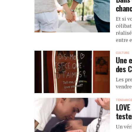
chanc
Et si v
céliba
réalisé
entre 
CULTURE
Une e
des C
Les pr
vendre
TENDANC
LOVE 
teste
Un véri