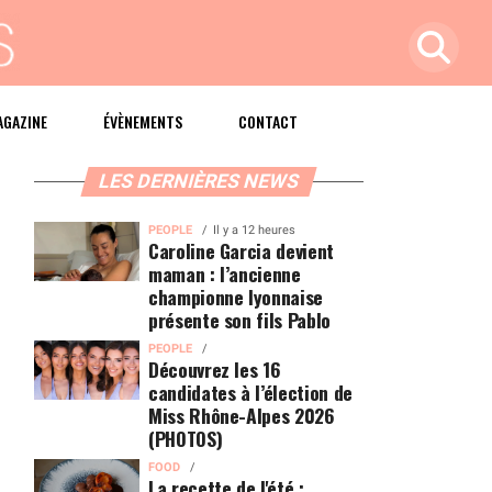
AGAZINE
ÉVÈNEMENTS
CONTACT
LES DERNIÈRES NEWS
PEOPLE
Il y a 12 heures
Caroline Garcia devient
maman : l’ancienne
championne lyonnaise
présente son fils Pablo
PEOPLE
Découvrez les 16
candidates à l’élection de
Miss Rhône-Alpes 2026
(PHOTOS)
FOOD
La recette de l'été :