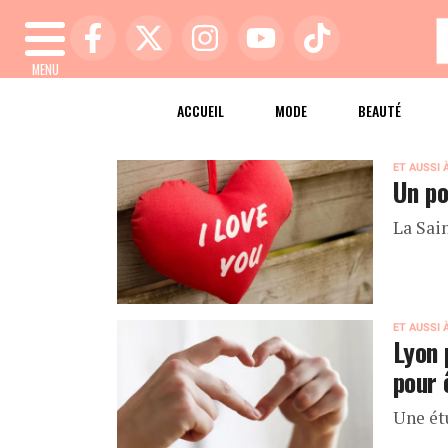
MENU
ACCUEIL
MODE
BEAUTÉ
ET AUSSI 
Un po
La Sai
ET AUSSI 
Lyon 
pour 
Une étu