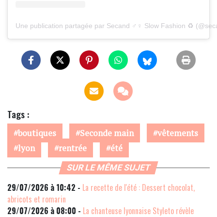
Une publication partagée par Secand ♂️♀️ Slow Fashion ♻️ (@se
Tags :
boutiques
Seconde main
vêtements
lyon
rentrée
été
SUR LE MÊME SUJET
29/07/2026 à 10:42 -
La recette de l'été : Dessert chocolat,
abricots et romarin
29/07/2026 à 08:00 -
La chanteuse lyonnaise Styleto révèle