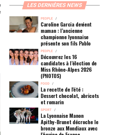
n
LES DERNIÈRES NEWS
4
PEOPLE
Caroline Garcia devient
maman : l’ancienne
championne lyonnaise
présente son fils Pablo
PEOPLE
Découvrez les 16
candidates à l’élection de
Miss Rhône-Alpes 2026
(PHOTOS)
FOOD
La recette de l'été :
Dessert chocolat, abricots
et romarin
SPORT
La Lyonnaise Manon
Apithy-Brunet décroche le
bronze aux Mondiaux avec
l’équipe de France