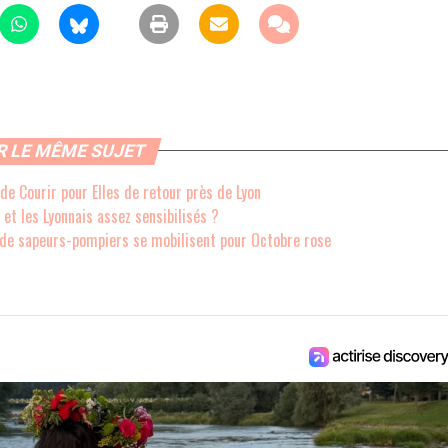
R LE MÊME SUJET
 de Courir pour Elles de retour près de Lyon
 et les Lyonnais assez sensibilisés ?
s de sapeurs-pompiers se mobilisent pour Octobre rose