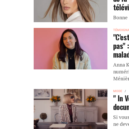
télév
Bonne 
TÉMOIGN
"C'es
pas" 
malad
Anna K
numéri
Ménièr
MODE
" In 
docum
Si vou
ne dev