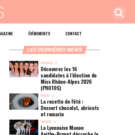
AGAZINE
ÉVÈNEMENTS
CONTACT
LES DERNIÈRES NEWS
PEOPLE
Découvrez les 16
candidates à l’élection de
Miss Rhône-Alpes 2026
(PHOTOS)
FOOD
La recette de l'été :
Dessert chocolat, abricots
et romarin
SPORT
La Lyonnaise Manon
Apithy-Brunet décroche le