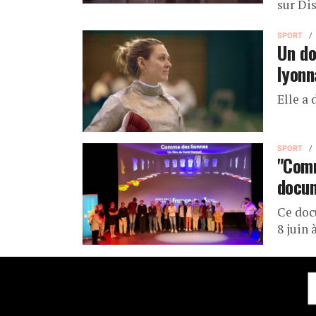
sur Di
SPORT
Un do
lyonn
Elle a 
SPORT
"Comm
docum
Ce doc
8 juin 