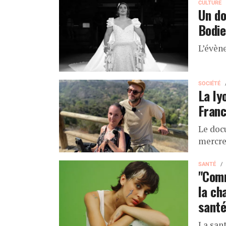
CULTURE
Un do
Bodie
L’évèn
SOCIÉTÉ
La ly
Franc
Le doc
mercred
SANTÉ
"Comm
la ch
santé
La san