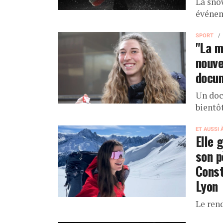
La sno
événe
SPORT
"La m
nouve
docu
Un doc
bientôt
ET AUSSI 
Elle 
son p
Const
Lyon
Le ren