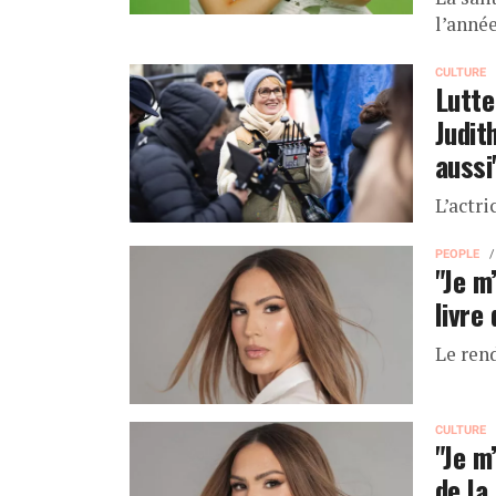
l’année
CULTURE
Lutte
Judit
aussi
L’actri
PEOPLE
"Je m
livre
Le ren
CULTURE
"Je m
de la