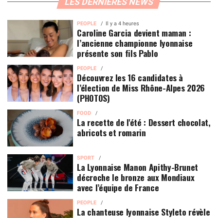
LES DERNIÈRES NEWS
PEOPLE
Il y a 4 heures
Caroline Garcia devient maman :
l’ancienne championne lyonnaise
présente son fils Pablo
PEOPLE
Découvrez les 16 candidates à
l’élection de Miss Rhône-Alpes 2026
(PHOTOS)
FOOD
La recette de l'été : Dessert chocolat,
abricots et romarin
SPORT
La Lyonnaise Manon Apithy-Brunet
décroche le bronze aux Mondiaux
avec l’équipe de France
PEOPLE
La chanteuse lyonnaise Styleto révèle