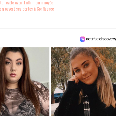
o révèle avoir failli mourir noyée
 a ouvert ses portes à Confluence