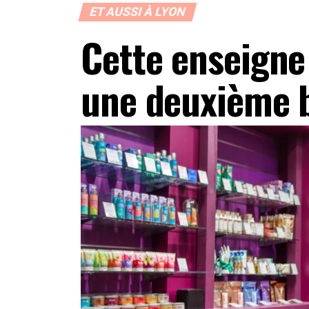
ET AUSSI À LYON
Cette enseigne
une deuxième b