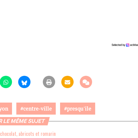
yon
centre-ville
presqu'ile
R LE MÊME SUJET
 chocolat, abricots et romarin