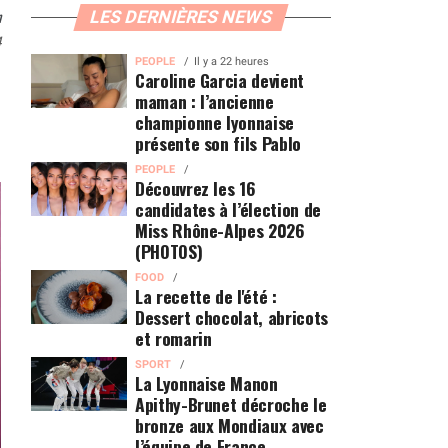
n
LES DERNIÈRES NEWS
4
PEOPLE
Il y a 22 heures
Caroline Garcia devient
maman : l’ancienne
championne lyonnaise
présente son fils Pablo
PEOPLE
Découvrez les 16
candidates à l’élection de
Miss Rhône-Alpes 2026
(PHOTOS)
FOOD
La recette de l'été :
Dessert chocolat, abricots
et romarin
SPORT
La Lyonnaise Manon
Apithy-Brunet décroche le
bronze aux Mondiaux avec
l’équipe de France