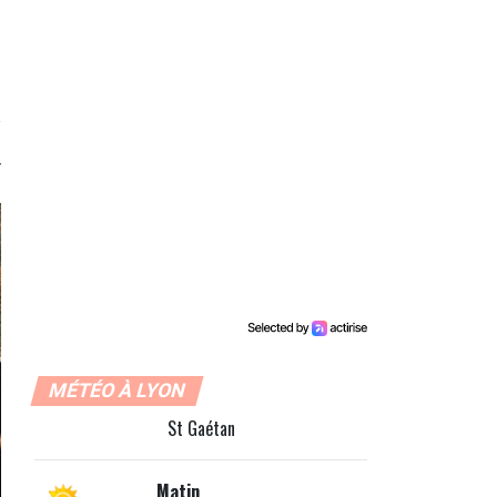
MÉTÉO À LYON
St Gaétan
Matin