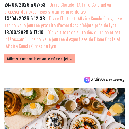
24/06/2026 à 07:53 -
Diane Chatelet (Affaire Conclue) va
proposer des expertises gratuites près de Lyon
14/04/2026 à 12:38 -
Diane Chatelet (Affaire Conclue) organise
une nouvelle journée gratuite d’expertises d’objets près de Lyon
18/03/2025 à 17:10 -
"On voit tout de suite dès qu’un objet est
intéressant" : une nouvelle journée d’expertises de Diane Chatelet
(Affaire Conclue) près de Lyon
Afficher plus d'articles sur le même sujet ↓