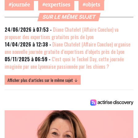
journée
expertises
objets
SUR LE MÊME SUJET
24/06/2026 à 07:53 -
Diane Chatelet (Affaire Conclue) va
proposer des expertises gratuites près de Lyon
14/04/2026 à 12:38 -
Diane Chatelet (Affaire Conclue) organise
une nouvelle journée gratuite d’expertises d’objets près de Lyon
05/11/2025 à 06:59 -
C’est quoi le Teckel Day, cette journée
imaginée par une Lyonnaise passionnée par les chiens ?
Afficher plus d'articles sur le même sujet ↓