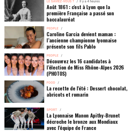
LE SAVIEZ-VOUS ?
Il y a 4 heures
Août 1861 : c'est à Lyon que la
première Française a passé son
baccalauréat
PEOPLE
Caroline Garcia devient maman :
l’ancienne championne lyonnaise
présente son fils Pablo
PEOPLE
Découvrez les 16 candidates à
l’élection de Miss Rhône-Alpes 2026
(PHOTOS)
FOOD
La recette de l'été : Dessert chocolat,
abricots et romarin
SPORT
La Lyonnaise Manon Apithy-Brunet
décroche le bronze aux Mondiaux
avec l’équipe de France