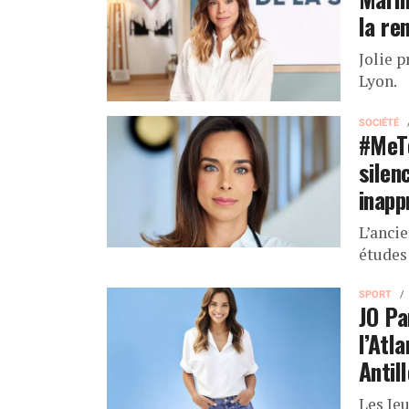
la re
Jolie 
Lyon.
SOCIÉTÉ
#MeTo
silen
inapp
L’anci
études
SPORT
JO Pa
l’Atl
Antil
Les Je