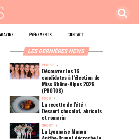
AGAZINE
ÉVÈNEMENTS
CONTACT
LES DERNIÈRES NEWS
PEOPLE
Découvrez les 16
candidates à l’élection de
Miss Rhône-Alpes 2026
(PHOTOS)
FOOD
La recette de l'été :
Dessert chocolat, abricots
et romarin
SPORT
La Lyonnaise Manon
Apithy-Brunet décroche le