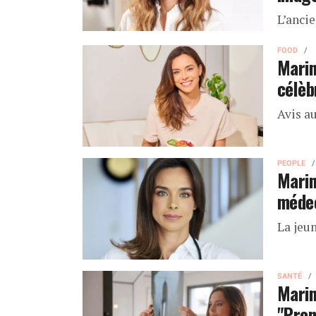
L’ancie
FOOD
Marin
célèb
Avis a
PEOPLE
Marin
méde
La jeu
SANTÉ
Marin
"Pren