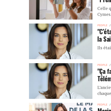
Celle 
Cymes
PEOPLE
"C’ét
la Sa
Ils éta
PEOPLE
"Ça f
Télém
L’anci
chaque
PEOPLE
Marin