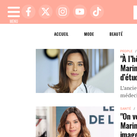
MENU
ACCUEIL
MODE
BEAUTÉ
PEOPLE
"À l’
Marin
d’étu
L’anci
médeci
SANTÉ
"On v
Marin
image