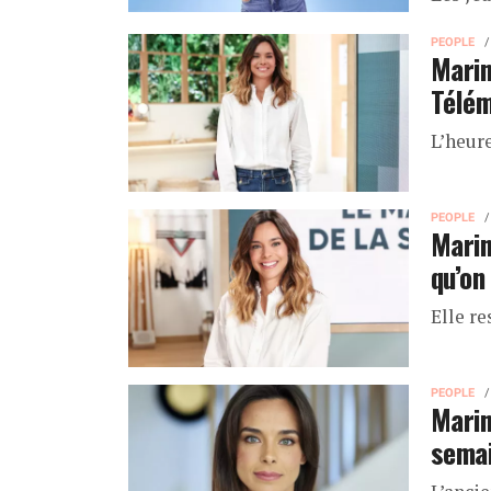
PEOPLE
Marin
Télém
L’heure
PEOPLE
Marin
qu’on
Elle r
PEOPLE
Marin
semai