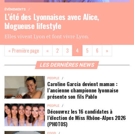
ÉVÈNEMENTS
L’été des Lyonnaises avec Alice,
blogueuse lifestyle
Elles vivent Lyon et font vivre Lyon.
(current)
« Première page
«
2
3
4
5
6
»
LES DERNIÈRES NEWS
PEOPLE
Caroline Garcia devient maman :
l’ancienne championne lyonnaise
présente son fils Pablo
PEOPLE
Découvrez les 16 candidates à
l’élection de Miss Rhône-Alpes 2026
(PHOTOS)
FOOD