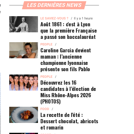
n
LES DERNIÈRES NEWS
0
LE SAVIEZ-VOUS ?
Il y a 1 heure
Août 1861 : c'est à Lyon
que la première Française
a passé son baccalauréat
PEOPLE
Caroline Garcia devient
maman : l’ancienne
championne lyonnaise
présente son fils Pablo
PEOPLE
Découvrez les 16
candidates à l’élection de
Miss Rhône-Alpes 2026
(PHOTOS)
FOOD
La recette de l'été :
Dessert chocolat, abricots
et romarin