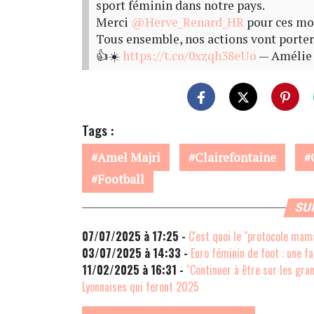
sport féminin dans notre pays.
Merci
@Herve_Renard_HR
pour ces mots
Tous ensemble, nos actions vont porter 
👍☀️
https://t.co/0xzqh38eUo
— Amélie
Tags :
Amel Majri
Clairefontaine
Football
SU
07/07/2025 à 17:25 -
C'est quoi le "protocole mama
03/07/2025 à 14:33 -
Euro féminin de foot : une f
11/02/2025 à 16:31 -
"Continuer à être sur les gr
Lyonnaises qui feront 2025