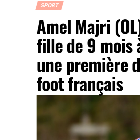
SPORT
Amel Majri (OL
fille de 9 mois 
une première da
foot français