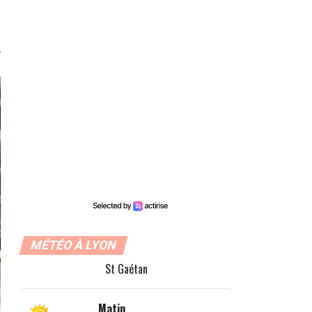
MÉTÉO À LYON
St Gaétan
Matin