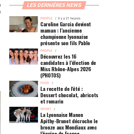
n
LES DERNIÈRES NEWS
3
PEOPLE
Il y a 21 heures
Caroline Garcia devient
maman : l’ancienne
championne lyonnaise
présente son fils Pablo
PEOPLE
Découvrez les 16
candidates à l’élection de
Miss Rhône-Alpes 2026
(PHOTOS)
FOOD
La recette de l'été :
Dessert chocolat, abricots
et romarin
SPORT
La Lyonnaise Manon
Apithy-Brunet décroche le
bronze aux Mondiaux avec
l’équipe de France