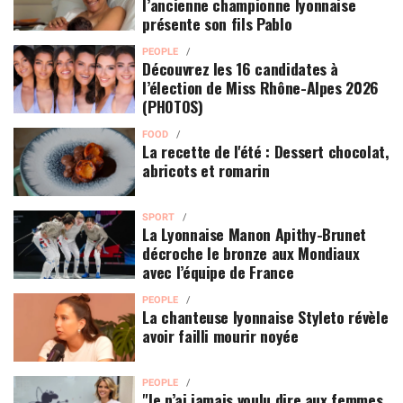
l’ancienne championne lyonnaise
présente son fils Pablo
PEOPLE
Découvrez les 16 candidates à
l’élection de Miss Rhône-Alpes 2026
(PHOTOS)
FOOD
La recette de l'été : Dessert chocolat,
abricots et romarin
SPORT
La Lyonnaise Manon Apithy-Brunet
décroche le bronze aux Mondiaux
avec l’équipe de France
PEOPLE
La chanteuse lyonnaise Styleto révèle
avoir failli mourir noyée
PEOPLE
"Je n’ai jamais voulu dire aux femmes