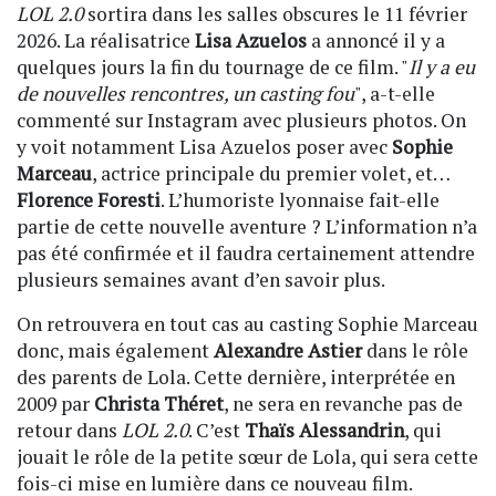
LOL 2.0
sortira dans les salles obscures le 11 février
2026. La réalisatrice
Lisa Azuelos
a annoncé il y a
quelques jours la fin du tournage de ce film. "
Il y a eu
de nouvelles rencontres, un casting fou
", a-t-elle
commenté sur Instagram avec plusieurs photos. On
y voit notamment Lisa Azuelos poser avec
Sophie
Marceau
, actrice principale du premier volet, et…
Florence Foresti
. L’humoriste lyonnaise fait-elle
partie de cette nouvelle aventure ? L’information n’a
pas été confirmée et il faudra certainement attendre
plusieurs semaines avant d’en savoir plus.
On retrouvera en tout cas au casting Sophie Marceau
donc, mais également
Alexandre Astier
dans le rôle
des parents de Lola. Cette dernière, interprétée en
2009 par
Christa Théret
, ne sera en revanche pas de
retour dans
LOL 2.0
. C’est
Thaïs Alessandrin
, qui
jouait le rôle de la petite sœur de Lola, qui sera cette
fois-ci mise en lumière dans ce nouveau film.